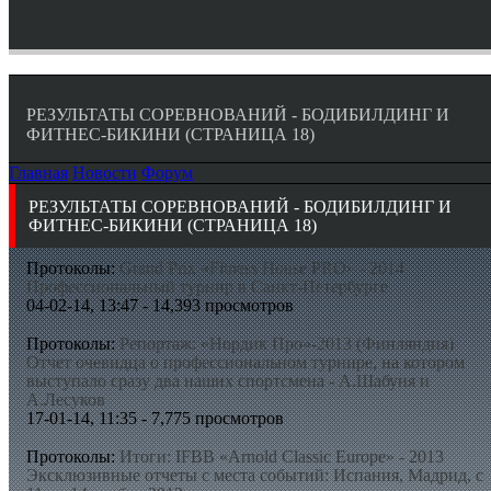
РЕЗУЛЬТАТЫ СОРЕВНОВАНИЙ - БОДИБИЛДИНГ И
ФИТНЕС-БИКИНИ (СТРАНИЦА 18)
Главная
Новости
Форум
РЕЗУЛЬТАТЫ СОРЕВНОВАНИЙ - БОДИБИЛДИНГ И
ФИТНЕС-БИКИНИ (СТРАНИЦА 18)
Протоколы:
Grand Prix «Fitness House PRO» - 2014
Профессиональный турнир в Санкт-Петербурге
04-02-14, 13:47 - 14,393 просмотров
Протоколы:
Репортаж: «Нордик Про»-2013 (Финляндия)
Отчет очевидца о профессиональном турнире, на котором
выступало сразу два наших спортсмена - А.Шабуня и
А.Лесуков
17-01-14, 11:35 - 7,775 просмотров
Протоколы:
Итоги: IFBB «Arnold Classic Europe» - 2013
Эксклюзивные отчеты с места событий: Испания, Мадрид, с