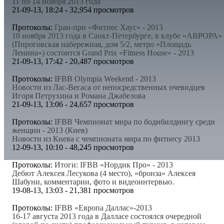
11 по 14 ноября 2013 года
21-09-13, 18:24 - 32,954 просмотров
Протоколы:
Гран-при «Фитнес Хаус» - 2013
10 ноября 2013 года в Санкт-Петербурге, в клубе «АВРОРА»
(Пироговская набережная, дом 5/2, метро «Площадь
Ленина») состоится Grand Prix «Fitness House» - 2013
21-09-13, 17:42 - 20,487 просмотров
Протоколы:
IFBB Olympia Weekend - 2013
Новости из Лас-Вегаса от непосредственных очевидцев
Игоря Петрухина и Романа Джабелова
21-09-13, 13:06 - 24,657 просмотров
Протоколы:
IFBB Чемпионат мира по бодибилдингу среди
женщин - 2013 (Киев)
Новости из Киева с чемпионата мира по фитнесу 2013
12-09-13, 10:10 - 48,245 просмотров
Протоколы:
Итоги: IFBB «Нордик Про» - 2013
Дебют Алексея Лесукова (4 место), «бронза» Алексея
Шабуни, комментарии, фото и видеоинтервью.
19-08-13, 13:03 - 21,381 просмотров
Протоколы:
IFBB «Европа Даллас»-2013
16-17 августа 2013 года в Далласе состоялся очередной