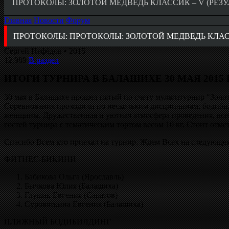
ПРОТОКОЛЫ: ЗОЛОТОЙ МЕДВЕДЬ КЛАССИК – V (РЕЗУ
Главная
Новости
Форум
ПРОТОКОЛЫ: ПРОТОКОЛЫ: ЗОЛОТОЙ МЕДВЕДЬ КЛАСС
Сергей Нефёдов • 2015
12,989
В раздел
ИТОГИ ТУРНИРА В БАЛАШИХЕ 30 МАЯ 2015
30 мая в Балашихе прошел пятый по счету мультитурнир "Золо
Соревнования проходили по нескольким дисциплинам: бодибил
женщины. Дружественная и уютная атмосфера проведения, все
гостей турнира с тематическим тортом весом 10 кг. Стоит отме
Спасибо Всем кто приехал на турнир. Ждем Всех на следующем
ФИТНЕС-БИКИНИ
Бабикова Ольга (Ярославль)
Бычкова Юлия (Балашиха)
Глушак Евгения (Саратов)
Суровяткина Евгения (Балашиха)
ПЛЯЖНЫЙ БОДИБИЛДИНГ