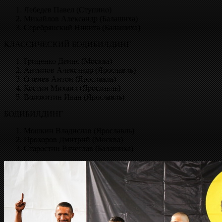
Лебедев Павел (Ступино)
Михайлов Александр (Балашиха)
Серебрянский Никита (Балашиха)
КЛАССИЧЕСКИЙ БОДИБИЛДИНГ
Гриценко Денис (Москва)
Антипов Александр (Ярославль)
Оленев Антон (Ярославль)
Костин Михаил (Ярославль)
Волокитин Иван (Ярославль)
БОДИБИЛДИНГ
Мошкин Владислав (Ярославль)
Прохоров Дмитрий (Москва)
Старостин Вячеслав (Балашиха)