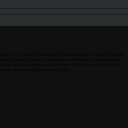
ающий спортсмен (классический бодибилдинг) Сергей Нефедов.
ский бодибилдинг; становая тяга, мужчины; становая тяга,
эмоции, и в завершение состоялся банкет для участников и
оторая также придумала эскиз торта.