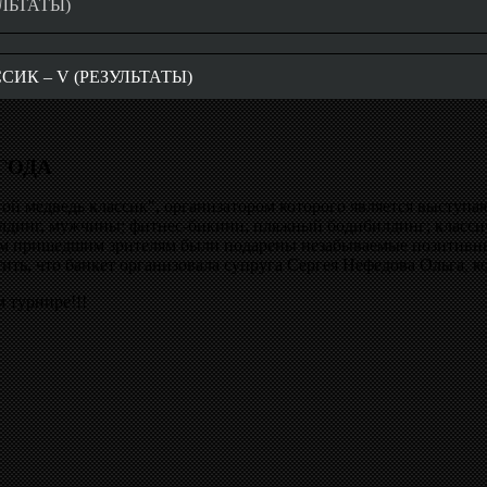
ЛЬТАТЫ)
ИК – V (РЕЗУЛЬТАТЫ)
 ГОДА
той медведь классик", организатором которого является выступ
динг, мужчины; фитнес-бикини; пляжный бодибилдинг; классиче
м пришедшим зрителям были подарены незабываемые позитивные 
тить, что банкет организовала супруга Сергея Нефедова Ольга, к
 турнире!!!