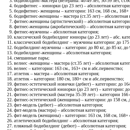
бодибилдинг-мастера (ветераны: 40-49 лет, 50-59 лет, ст.
бодифитнес – юниорки (до 23 лет) – абсолютная категори
бодифитнес- женщины – категории: 163 см, 168 см., 168+ 
бодифитнес-женщины – мастера (ст.35 лет) – абсолютная 
фитнес-женщины (артистический) – абсолютная категори
фитнес-женщины (акробатический) – абсолютная категор
фитнес-мужчины – абсолютная категория;
классический бодибилдинг юниоры (до 23 лет) – абс. кат
классический бодибилдинг – мужчины категории: до 175 см
бодибилдинг-мужчины – категории: до 80 кг, до 85 кг, до 90
бодибилдинг-женщины – абсолютная категория;
смешанные пары;
велнес -женщины – мастера (ст.35 лет) – абсолютная кате
велнес – категории: 163 см., 163+ см и абс.первенство;
атлетик – мастера – абсолютная категория;
атлетик – категории: 180 см, 180+ см и абс.первенство;
фитнес-эстетический новички (дебют) – категории: до 164
фитнес-эстетический юниорки (до 23 лет) – категории: до 
фитнес-эстетический (мастера 35-39 лет) – категории 166 с
фитнес-эстетический (женщины) – категории: до 158 см, до 
фит-модель (дебют) – абсолютная категория;
фит-модель (мастера) – абсолютная категория;
фит-модель (женщины) – категории: 163 см, 168 см, 168+ 
атлетический бодибилдинг – абсолютная категория;
пляжный бодибилдинг (дебют) – абсолютная категория;