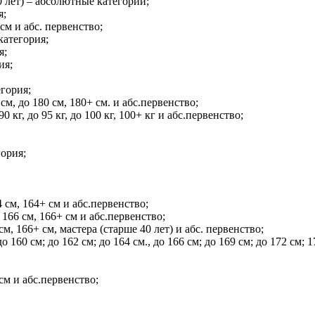
60 лет) – абсолютные категории;
я;
см и абс. первенство;
категория;
я;
ия;
егория;
, до 180 см, 180+ см. и абс.первенство;
 кг, до 95 кг, до 100 кг, 100+ кг и абс.первенство;
гория;
 см, 164+ см и абс.первенство;
166 см, 166+ см и абс.первенство;
м, 166+ см, мастера (старше 40 лет) и абс. первенство;
160 см; до 162 см; до 164 см., до 166 см; до 169 см; до 172 см; 
см и абс.первенство;