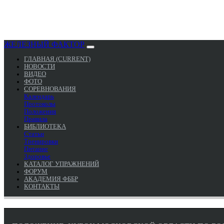
ЖЕЛЕЗНЫЙ ФАКТОР
ГЛАВНАЯ
(CURRENT)
НОВОСТИ
ВИДЕО
ФОТО
СОРЕВНОВАНИЯ
Календарь
Протоколы
Положения
Правила
БИБЛИОТЕКА
Статьи
Тренировки
Питание
Здоровье
КАТАЛОГ УПРАЖНЕНИЙ
ФОРУМ
АКАДЕМИЯ ФББР
КОНТАКТЫ