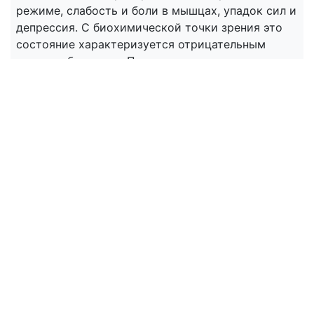
режиме, слабость и боли в мышцах, упадок сил и
депрессия. С биохимической точки зрения это
состояние характеризуется отрицательным
азотным балансом. Проще говоря, вы теряете
больше протеина, чем получаете. Некоторые
специалисты считают, что прием аминокислот с
разветвленными боковыми цепочками (лейцин,
изолейцин и валин) может уменьшить распад
протеина во время тренировок. Существует так-
же предположение, что синдром
перетренированности связан с перерасходом
глютамина. Впрочем, обе эти гипотезы пока не
имеют под собой твердых научных
доказательств. Непроходящие симптомы
перетренированности могут привести к
серьезным физиологическим сбоям в организме.
Перетренированность снижает иммунитет и
нарушает выработку гормонов. У мужчин это
приводит к падению тестостерона и повышению