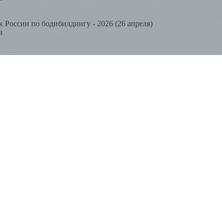
к России по бодибилдингу - 2026 (26 апреля)
а
к России по бодибилдингу - 2026 (25 апреля)
а
к России по бодибилдингу - 2026 (24 апреля)
а
 спину?
осмотров
кому они нужны?
ортименте, рейтинг отжиманий, виды отжиманий
росмотров