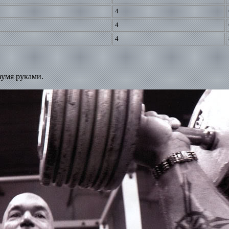
4
4
4
вумя руками.