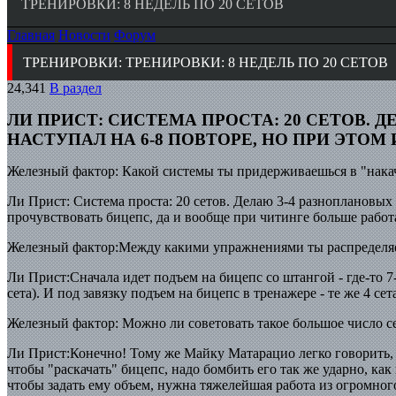
ТРЕНИРОВКИ: 8 НЕДЕЛЬ ПО 20 СЕТОВ
Главная
Новости
Форум
ТРЕНИРОВКИ: ТРЕНИРОВКИ: 8 НЕДЕЛЬ ПО 20 СЕТОВ
24,341
В раздел
ЛИ ПРИСТ: СИСТЕМА ПРОСТА: 20 СЕТОВ. 
НАСТУПАЛ НА 6-8 ПОВТОРЕ, НО ПРИ ЭТО
Железный фактор: Какой системы ты придерживаешься в "нака
Ли Прист: Система проста: 20 сетов. Делаю 3-4 разноплановых 
прочувствовать бицепс, да и вообще при читинге больше работ
Железный фактор:Между какими упражнениями ты распределяе
Ли Прист:Сначала идет подъем на бицепс со штангой - где-то 7
cета). И под завязку подъем на бицепс в тренажере - те же 4 се
Железный фактор: Можно ли советовать такое большое число с
Ли Прист:Конечно! Тому же Майку Матарацио легко говорить, чт
чтобы "раскачать" бицепс, надо бомбить его так же ударно, ка
чтобы задать ему объем, нужна тяжелейшая работа из огромного