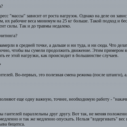
а?
есс "массы" зависит от роста нагрузок. Однако на деле он завис
тем, их рабочие веса минимум на 25 кг больше. Такой подход и б
нт силы. Так и до травмы недалеко.
 читинга?
мерли в средней точке, а дальше и ни туда, и ни сюда. Что дела
таточно, чтобы вы сумели продолжить движение. Этим примером я
ть ее этой нагрузки, как происходит в большинстве случаев.
?
телей. Во-первых, это полезная смена режима (после штанги), 
полняют еще одну важную, точнее, необходимую работу - "накач
ы гантелей параллельны друг другу. Вот так, не меняя положени
медленно и так же медленно опускать. Нельзя "вздергивать" вес
ыва бицепса.