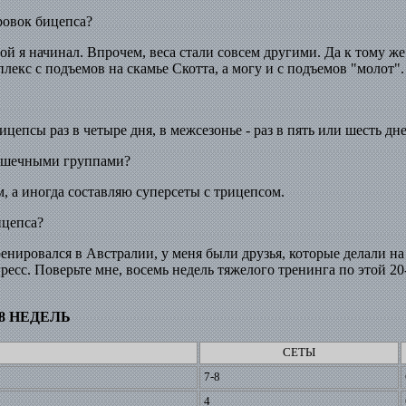
ровок бицепса?
рой я начинал. Впрочем, веса стали совсем другими. Да к тому 
лекс с подъемов на скамье Скотта, а могу и с подъемов "молот".
епсы раз в четыре дня, в межсезонье - раз в пять или шесть дне
мышечными группами?
, а иногда составляю суперсеты с трицепсом.
ицепса?
ренировался в Австралии, у меня были друзья, которые делали на 
есс. Поверьте мне, восемь недель тяжелого тренинга по этой 2
8 НЕДЕЛЬ
СЕТЫ
7-8
4