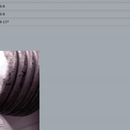
6-8
6-8
8-15*