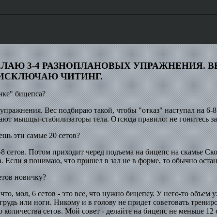
ДЕЛАЮ 3-4 РАЗНОПЛАНОВЫХ УПРАЖНЕНИЯ. 
М ИСКЛЮЧАЮ ЧИТИНГ.
чке" бицепса?
упражнения. Вес подбираю такой, чтобы "отказ" наступал на 6-8
ают мышцы-стабилизаторы тела. Отсюда правило: не гонитесь за 
шь эти самые 20 сетов?
-8 сетов. Потом приходит черед подъема на бицепс на скамье Ско
та. Если я понимаю, что пришел в зал не в форме, то обычно оста
етов новичку?
о, мол, 6 сетов - это все, что нужно бицепсу. У него-то объем 
к грудь или ноги. Никому и в голову не придет советовать тренир
 количества сетов. Мой совет - делайте на бицепс не меньше 12 