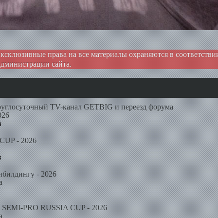
ксклюзивные права на все материалы охраняются в соответств
администрации сайта.
руглосуточный TV-канал GETBIG и переезд форума
026
в
UP - 2026
в
ибилдингу - 2026
а
B SEMI-PRO RUSSIA CUP - 2026
а