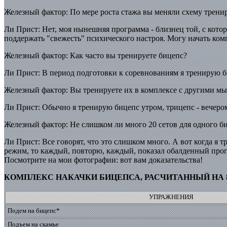
Железный фактор: По мере роста стажа вы меняли схему трени
Ли Прист: Нет, моя нынешняя программа - близнец той, с кото
поддержать "свежесть" психического настроя. Могу начать комп
Железный фактор: Как часто вы тренируете бицепс?
Ли Прист: В период подготовки к соревнованиям я тренирую биц
Железный фактор: Вы тренируете их в комплексе с другими 
Ли Прист: Обычно я тренирую бицепс утром, трицепс - вечером
Железный фактор: Не слишком ли много 20 сетов для одного б
Ли Прист: Все говорят, что это слишком много. А вот когда я т
режим, то каждый, повторю, каждый, показал обалденный прогр
Посмотрите на мои фотографии: вот вам доказательства!
КОМПЛЕКС НАКАЧКИ БИЦЕПСА, РАСЧИТАННЫЙ НА 
УПРАЖНЕНИЯ
Подем на бицепс*
Подъем на скамье