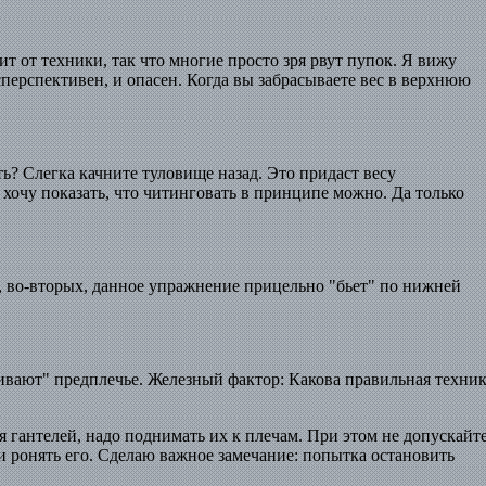
ит от техники, так что многие просто зря рвут пупок. Я вижу
есперспективен, и опасен. Когда вы забрасываете вес в верхнюю
ть? Слегка качните туловище назад. Это придаст весу
 хочу показать, что читинговать в принципе можно. Да только
а, во-вторых, данное упражнение прицельно "бьет" по нижней
ивают" предплечье. Железный фактор: Какова правильная техни
я гантелей, надо поднимать их к плечам. При этом не допускайт
 и ронять его. Сделаю важное замечание: попытка остановить