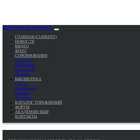
ЖЕЛЕЗНЫЙ ФАКТОР
ГЛАВНАЯ
(CURRENT)
НОВОСТИ
ВИДЕО
ФОТО
СОРЕВНОВАНИЯ
Календарь
Протоколы
Положения
Правила
БИБЛИОТЕКА
Статьи
Тренировки
Питание
Здоровье
КАТАЛОГ УПРАЖНЕНИЙ
ФОРУМ
АКАДЕМИЯ ФББР
КОНТАКТЫ