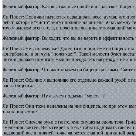
Железный фактор: Каковы главные ошибки в "накачке" бицепс
Ли Прист: Новички пытаются наращивать веса, думая, что прогр
ребят, которые "чисто" могут поднять на бицепс 50 кг, между 
точку рывком всего тела, в пояснице возникает ломающий моме
Железный фактор: Выходит, что вы не верите в эффективность
Ли Прист: Нет, почему же? Допустим, в подъеме на бицепс вы за
контрбаланс, и он чуть "полегчает". Такой малости будет дос
читинг должен помогать мышце преодолеть нагрузку, а не лиша
Железный фактор: Что дает подъем на бицепс на скамье Скотта
Ли Прист: Обычно я выполняю его отдельно каждой рукой с ган
части бицепса.
Железный фактор: Ну а зачем подъемы "молот "?
Ли Прист: Они тоже нацелены на низ бицепса, но при этом вы
таких подъемов?
Ли Прист: Сначала руки с гантелями опущены вдоль тела. Гриф
смещения локтей. Весь секрет в том, чтобы поднимать гантели 
падающий вес в нижней точке является главной причиной разр