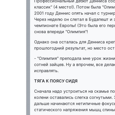
Профессиональный дебют Денниса сост
классик" (4 место!). Потом была "Олимп
2001 году Деннис опять начал с турни
Через неделю он слетал в Будапешт и
чемпионате Европы! (Это была его пер
снова впереди "Олимпия"!
Однако она осталась для Денниса кре
прошлогодний результат, но место ос
- "Олимпия" преподала мне урок жизни,
сотней зайцев. Ну а впрочем, все дела
исправлять.
ТЯГА К ПОЯСУ СИДЯ
Сначала надо устроиться на скамье поу
колени оставались слегка согнутыми. 
дальше начинаются нетипичные фокус
статического напряжения мышц спины.