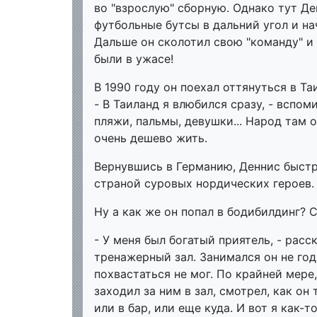
во "взрослую" сборную. Однако тут Ден
футбольные бутсы в дальний угол и на
Дальше он сколотил свою "команду" и 
были в ужасе!
В 1990 году он поехал оттянуться в Та
- В Таиланд я влюбился сразу, - вспом
пляжи, пальмы, девушки... Народ там 
очень дешево жить.
Вернувшись в Германию, Деннис быстр
страной суровых нордических героев.
Ну а как же он попал в бодибилдинг? С
- У меня был богатый приятель, - расс
тренажерный зал. Занимался он не год
похвастаться не мог. По крайней мере
заходил за ним в зал, смотрел, как он
или в бар, или еще куда. И вот я как-