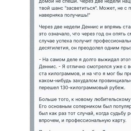
домой не спеши. Через две недели на
твой шанс "засветиться". Может, не с
наверняка получишь!"
Через две недели Деннис и впрямь ст
это означало, что через год он опять
случае успеха получит профессиональн
десятилетия, он преодолел одним пры
- На самом деле я долго выжидал этог
Деннис. - Я отлично смотрелся уже с в
ста килограммов, и на что я мог бы п
каком-нибудь захудалом провинциальн
перешел 130-килограммовый рубеж.
Больше того, к новому любительскому 
Его основным соперником был популя
был как раз тот случай, когда судьбу 
впрочем, и профессиональную карту.