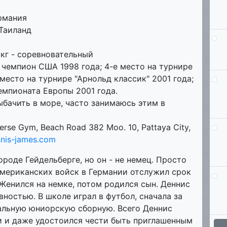
рмания
Таиланд
0 кг - соревновательный
чемпион США 1998 года; 4-е место на турнире
 место на турнире "Арнольд классик" 2001 года;
емпионата Европы 2001 года.
бачить в море, часто занимаюсь этим в
erse Gym, Beach Road 382 Moo. 10, Pattaya City,
nis-james.com
роде Гейдельберге, но он - не немец. Просто
американских войск в Германии отслужил срок
 Женился на немке, потом родился сын. Деннис
ностью. В школе играл в футбол, сначала за
альную юниорскую сборную. Всего Деннис
ни и даже удостоился чести быть приглашенным