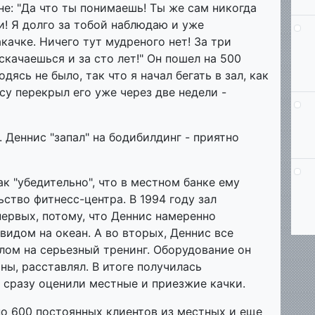
не: "Да что ты понимаешь! Ты же сам никогда
ги! Я долго за тобой наблюдаю и уже
акачке. Ничего тут мудреного нет! За три
скачаешься и за сто лет!" Он пошел на 500
дясь не было, так что я начал бегать в зал, как
есу перекрыл его уже через две недели -
 Деннис "запал" на бодибилдинг - приятно
ак "убедительно", что в местном банке ему
ство фитнесс-центра. В 1994 году зал
-первых, потому, что Деннис намеренно
видом на океан. А во вторых, Деннис все
лом на серьезный тренинг. Оборудование он
ны, расставлял. В итоге получилась
 сразу оценили местные и приезжие качки.
о 600 постоянных клиентов из местных и еще