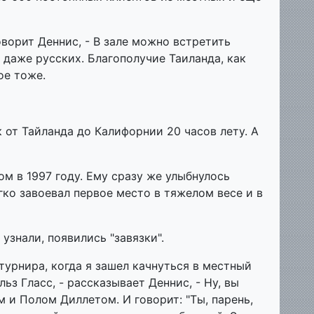
говорит Деннис, - В зале можно встретить
 даже русских. Благополучие Таиланда, как
ое тоже.
к от Тайланда до Калифорнии 20 часов лету. А
м в 1997 году. Ему сразу же улыбнулось
егко завоевал первое место в тяжелом весе и в
узнали, появились "завязки".
 турнира, когда я зашел качнуться в местный
ьз Гласс, - рассказывает Деннис, - Ну, вы
м и Полом Диллетом. И говорит: "Ты, парень,