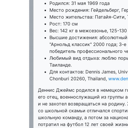
Родился: 31 мая 1969 года
Место рождения: Гейдельберг, Ге
Место жительства: Патайя-Сити, 
Рост: 170 см
Вес: 142 кг в межсезонье, 125-13
Высшие достижения: абсолютный 
"Арнольд классик" 2000 года; 3-е
победитель профессионального ч
Любимый вид отдыха: люблю поры
Таиланде.
Для контактов: Dennis James, Univ
Chonburi 20260, Thailand,
www.den
Деннис Джеймс родился в немецком го
его отец, военнослужащий из группы 
и не захотел возвращаться на родину.
со школьной скамьи отличался спортив
школьную команду, а потом за национ
потратил на футбол 12 лет своей жиз