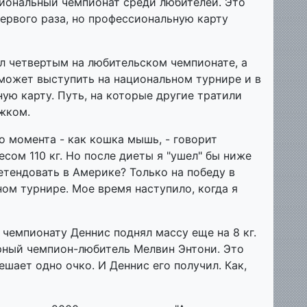
циональный чемпионат среди любителей. Это
 первого раза, но профессиональную карту
ал четвертым на любительском чемпионате, а
 сможет выступить на национальном турнире и в
ую карту. Путь, на которые другие тратили
жком.
о момента - как кошка мышь, - говорит
есом 110 кг. Но после диеты я "ушел" бы ниже
ретендовать в Америке? Только на победу в
ом турнире. Мое время наступило, когда я
чемпионату Деннис поднял массу еще на 8 кг.
рный чемпион-любитель Мелвин Энтони. Это
решает одно очко. И Деннис его получил. Как,