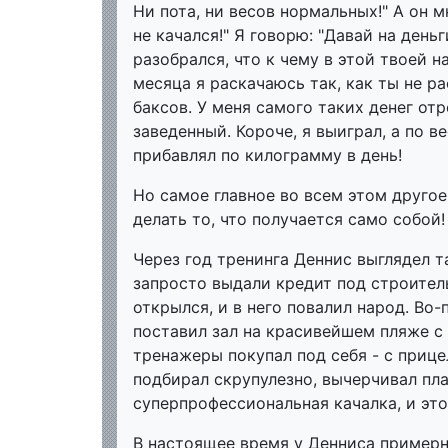
Ни пота, ни весов нормальных!" А он м
не качался!" Я говорю: "Давай на день
разобрался, что к чему в этой твоей н
месяца я раскачаюсь так, как ты не ра
баксов. У меня самого таких денег отро
заведенный. Короче, я выиграл, а по в
прибавлял по килограмму в день!
Но самое главное во всем этом другое.
делать то, что получается само собой!
Через год тренинга Деннис выглядел т
запросто выдали кредит под строитель
открылся, и в него повалил народ. Во
поставил зал на красивейшем пляже с 
тренажеры покупал под себя - с прице
подбирал скрупулезно, вычерчивал пла
суперпрофессиональная качалка, и это
В настоящее время у Денниса примерн