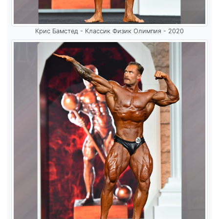
Крис Бамстед - Классик Физик Олимпия - 2020