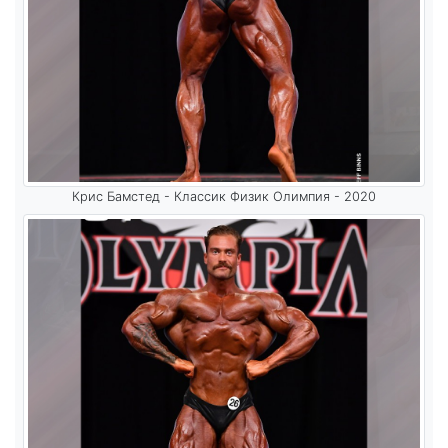
Крис Бамстед - Классик Физик Олимпия - 2020