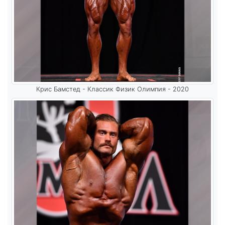
Крис Бамстед - Классик Физик Олимпия - 2020