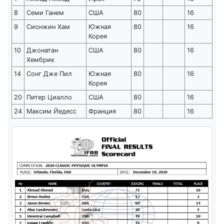
8
Семи Ганем
США
80
16
9
Сионжин Хам
Южная
80
16
Корея
10
Джонатан
США
80
16
Хембрик
14
Сонг Дже Пил
Южная
80
16
Корея
20
Питер Циалло
США
80
16
24
Максим Йедесс
Франция
80
16