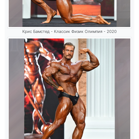
Крис Бамстед - Классик Физик Олимпия - 2020