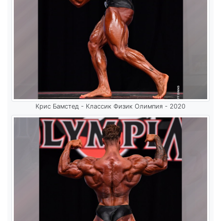
Крис Бамстед - Классик Физик Олимпия - 2020