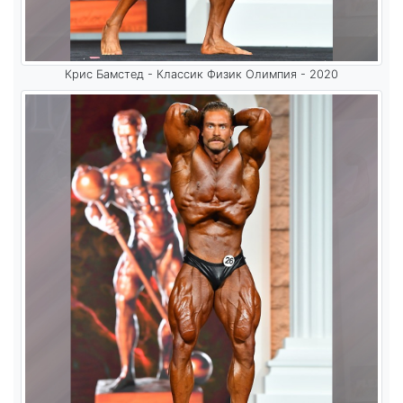
Крис Бамстед - Классик Физик Олимпия - 2020