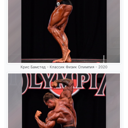
Крис Бамстед - Классик Физик Олимпия - 2020