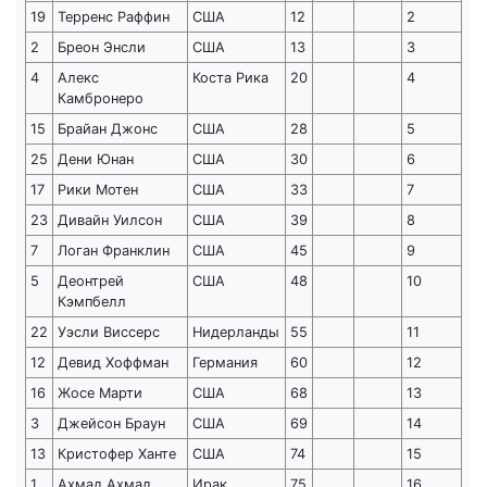
19
Терренс Раффин
США
12
2
2
Бреон Энсли
США
13
3
4
Алекс
Коста Рика
20
4
Камбронеро
15
Брайан Джонс
США
28
5
25
Дени Юнан
США
30
6
17
Рики Мотен
США
33
7
23
Дивайн Уилсон
США
39
8
7
Логан Франклин
США
45
9
5
Деонтрей
США
48
10
Кэмпбелл
22
Уэсли Виссерс
Нидерланды
55
11
12
Девид Хоффман
Германия
60
12
16
Жосе Марти
США
68
13
3
Джейсон Браун
США
69
14
13
Кристофер Ханте
США
74
15
1
Ахмад Ахмад
Ирак
75
16