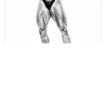
Дмитрий Воротынцев
ВЛАДИМИР ЛАРИОНОВ:
Многие обсуждают твои
пропорции, генетику. Но давай о плохом - что с
ногами? Можно ли эту проблему исправить?
ДМИТРИЙ ВОРОТЫНЦЕВ:
Да, у меня серьезное
нарушение эластичности сосудов, простыми