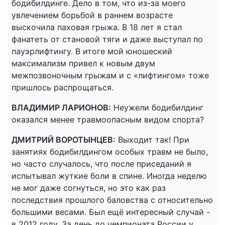
бодибилдинге. Дело в том, что из-за моего
увлечением борьбой в раннем возрасте
выскочила паховая грыжа. В 18 лет я стал
фанатеть от становой тяги и даже выступал по
пауэрлифтингу. В итоге мой юношеский
максимализм привел к новым двум
межпозвоночным грыжам и с «лифтингом» тоже
пришлось распрощаться.
ВЛАДИМИР ЛАРИОНОВ:
Неужели бодибилдинг
оказался менее травмоопасным видом спорта?
ДМИТРИЙ ВОРОТЫНЦЕВ:
Выходит так! При
занятиях бодибилдингом особых травм не было,
но часто случалось, что после приседаний я
испытывал жуткие боли в спине. Иногда неделю
не мог даже согнуться, но это как раз
последствия прошлого баловства с относительно
большими весами. Был ещё интересный случай -
в 2012 году. За день до чемпионата России у